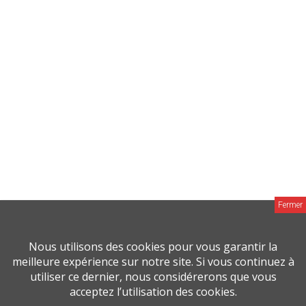
Smohete
Déc 19, 2021
generic propecia uk
Voir des projets
buying cheap propecia
Déc 20, 2021
viagra y el embarazo
Voir des projets
CypeHiemi
Jan 18, 2022
eraddy [url=https://apriligyn.com]60mg priligy[/url]
Voir des projets
Nous utilisons des cookies pour vous garantir la
meilleure expérience sur notre site. Si vous continuez à
utiliser ce dernier, nous considérerons que vous
vuludge
acceptez l’utilisation des cookies.