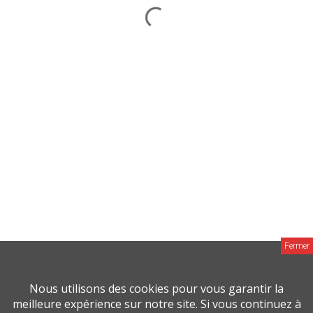
MAISON ACTUELLE
MAISON & JARDIN ACTUELS
CHEMINÉE & POÊLE ACTUELS
DÉCO MAG
Groupe M Média © 2026 |
Mentions Legales
Fait avec
amour
par
Nous utilisons des cookies pour vous garantir la
meilleure expérience sur notre site. Si vous continuez à