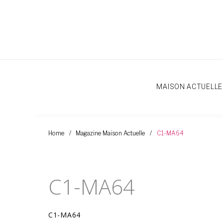
Aller
au
Contenu
MAISON ACTUELLE
Home
/
Magazine Maison Actuelle
/
C1-MA64
C1-MA64
C1-MA64