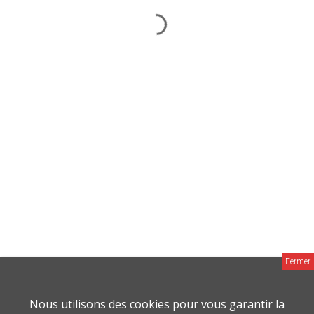
MAISON ACTUELLE
MAISON & JARDIN ACTUELS
CHEMINÉE & POÊLE ACTUELS
DÉCO MAG
Groupe M Média © 2026 |
Mentions Legales
Fait avec
amour
par
Nous utilisons des cookies pour vous garantir la