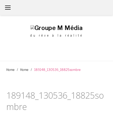
Aller
au
Contenu
du rêve à la réalité
Home
/
Home
/
189148_130536_18825sombre
189148_130536_18825so
mbre