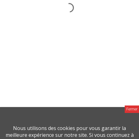
MAISON ACTUELLE
MAISON & JARDIN ACTUELS
CHEMINÉE & POÊLE ACTUELS
DÉCO MAG
Groupe M Média © 2026 |
Mentions Legales
Fait avec
amour
par
Nous utilisons des cookies pour vous garantir la
meilleure expérience sur notre site. Si vous continuez à