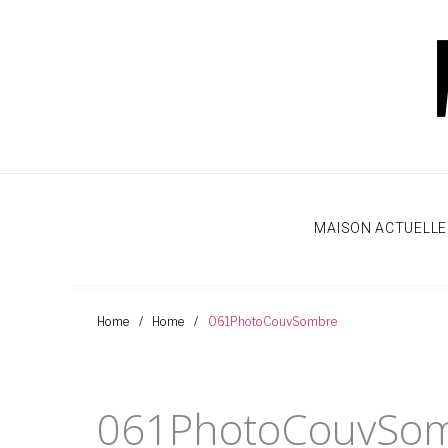
Aller
au
Contenu
MAISON ACTUELLE
Home
/
Home
/
061PhotoCouvSombre
061PhotoCouvSo