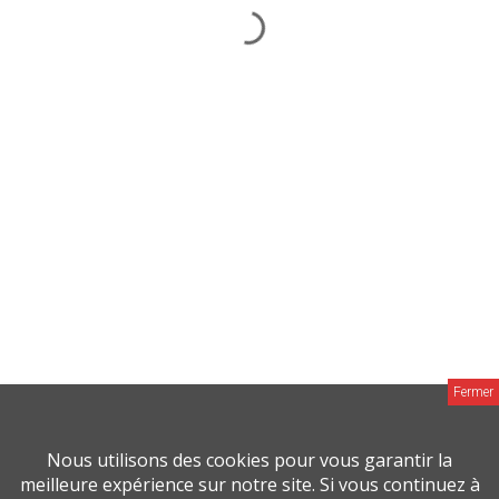
MAISON ACTUELLE
MAISON & JARDIN ACTUELS
CHEMINÉE & POÊLE ACTUELS
DÉCO MAG
Groupe M Média © 2026 |
Mentions Legales
Fait avec
amour
par
Nous utilisons des cookies pour vous garantir la
meilleure expérience sur notre site. Si vous continuez à